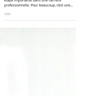
prise de poste en
management ?
Prendre son premier poste de manager est une
étape importante dans une carrière
professionnelle. Pour beaucoup, c’est une
reconnaissance de ses compétences et de son
engagement. Mais cette transition est aussi
pleine de pièges : beaucoup de nouveaux
managers se retrouvent déstabilisés, stressés,
voire en échec, faute d’avoir été préparés à ce
véritable changement de métier.