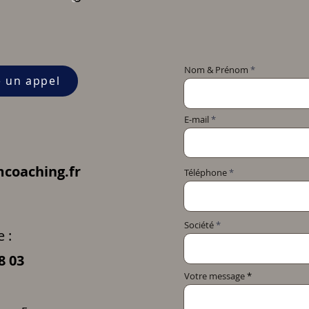
Nom & Prénom
e un appel
E-mail
coaching.fr
Téléphone
Société
 :
8 03
Votre message