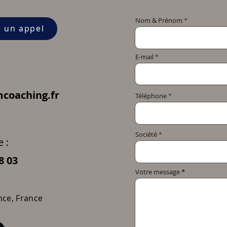
Nom & Prénom
e un appel
E-mail
coaching.fr
Téléphone
Société
 :
8 03
Votre message
nce, France