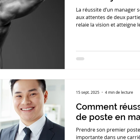
La réussite d’un manager s
aux attentes de deux parties : l’entreprise, qui attend
relaie la vision et atteigne les objectifs, l’éq
donne du sens, soutienne e
Alors, quelles sont les com
réussite en management ? 
les possédez déjà ou si vou
15 sept. 2025
4 min de lecture
Comment réussi
de poste en m
Prendre son premier poste
importante dans une carri