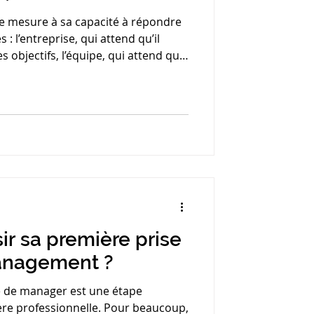
e mesure à sa capacité à répondre
 qu’il
uipe, qui attend qu’il
t développe les collaborateurs.
pétences clés qui garantissent la
Et surtout, comment savoir si vous
s devez les développer ?
r sa première prise
anagement ?
 de manager est une étape
ère professionnelle. Pour beaucoup,