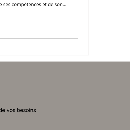
de ses compétences et de son
sition est aussi pleine de pièges :
gers se retrouvent déstabilisés,
ute d’avoir été préparés à ce
étier.
de vos besoins