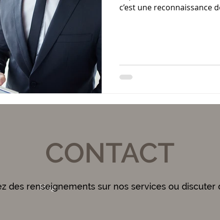
c’est une reconnaissance 
engagement. Mais cette tran
beaucoup de nouveaux mana
stressés, voire en échec, fa
véritable changement de m
CONTACT
ez des renseignements sur nos services ou discuter 
Blog