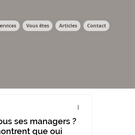
ervices
Vous êtes
Articles
Contact
tous ses managers ?
montrent que oui