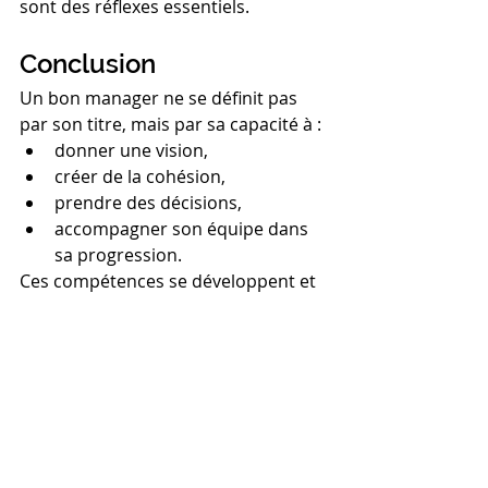
sont des réflexes essentiels.
Conclusion
Un bon manager ne se définit pas 
par son titre, mais par sa capacité à :
donner une vision,
créer de la cohésion,
prendre des décisions,
accompagner son équipe dans 
sa progression.
Ces compétences se développent et 
s’entretiennent au fil du temps. 
L’essentiel est d’accepter que le 
management est un métier à part 
entière, qui demande apprentissage, 
pratique et accompagnement.
👉 Vous souhaitez évaluer vos 
compétences et progresser en 