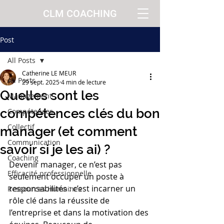
CLM COACHING
Post
All Posts
Catherine LE MEUR
All Posts
29 sept. 2025
4 min de lecture
Quelles sont les
Management
compétences clés du bon
Compétences
Collectif
manager (et comment
Communication
savoir si je les ai) ?
Coaching
Devenir manager, ce n’est pas 
Efficacité professionnelle
seulement occuper un poste à 
responsabilités : c’est incarner un 
Ressources Humaines
rôle clé dans la réussite de 
l’entreprise et dans la motivation des 