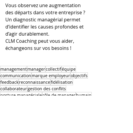
Vous observez une augmentation 
des départs dans votre entreprise ?
Un diagnostic managérial permet 
d’identifier les causes profondes et 
d’agir durablement. 
CLM Coaching peut vous aider, 
échangeons sur vos besoins !
management
manager
collectif
équipe
communication
marque employeur
objectifs
feedback
reconnaissance
fidélisation
collaborateur
gestion des conflits
posture managériale
rôle de manager
humain
climat social
sens au travail
management d'équipe
courage managérial
performance managériale
engagement des salariés
toxique
réduire le turn over