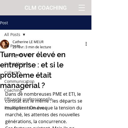
CLM COACHING
Post
All Posts
Catherine LE MEUR
All Posts
23 févr.
3 min de lecture
Turn-over élevé en
Management
entreprise : et si le
Compétences
Collectif
problème était
Communication
managérial ?
Coaching
Dans de nombreuses PME et ETI, le 
Efficacité professionnelle
constat est le même : les départs se 
multiplient.On évoque la tension du 
Ressources Humaines
marché, les attentes des nouvelles 
générations, la concurrence.