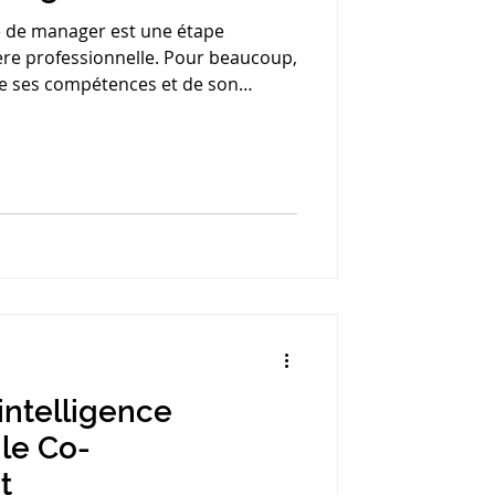
 de manager est une étape
ère professionnelle. Pour beaucoup,
de ses compétences et de son
sition est aussi pleine de pièges :
gers se retrouvent déstabilisés,
ute d’avoir été préparés à ce
étier.
'intelligence
-
t