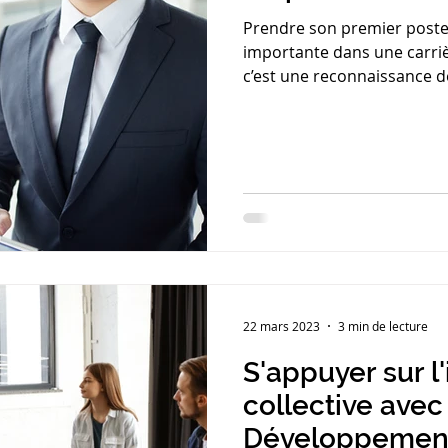
Prendre son premier poste
importante dans une carri
c’est une reconnaissance 
engagement. Mais cette tran
beaucoup de nouveaux mana
stressés, voire en échec, fa
véritable changement de m
22 mars 2023
3 min de lecture
S'appuyer sur l
collective avec le Co
Développemen