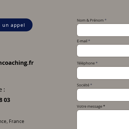
Nom & Prénom
e un appel
E-mail
coaching.fr
Téléphone
Société
 :
8 03
Votre message
nce, France