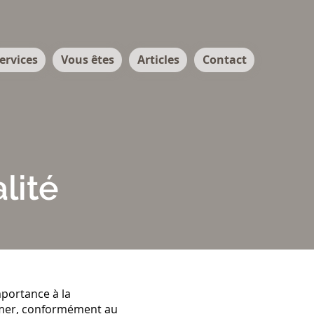
ervices
Vous êtes
Articles
Contact
lité
portance à la
former, conformément au