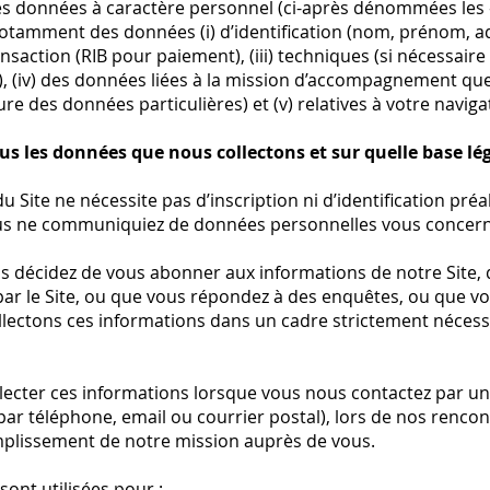
des données à caractère personnel (ci-après dénommées les 
tamment des données (i) d’identification (nom, prénom, a
ansaction (RIB pour paiement), (iii) techniques (si nécessaire
), (iv) des données liées à la mission d’accompagnement q
ure des données particulières) et (v) relatives à votre naviga
 les données que nous collectons et sur quelle base lég
u Site ne nécessite pas d’inscription ni d’identification préal
ous ne communiquiez de données personnelles vous concern
s décidez de vous abonner aux informations de notre Site,
par le Site, ou que vous répondez à des enquêtes, ou que v
ectons ces informations dans un cadre strictement nécessai
lecter ces informations lorsque vous nous contactez par u
ar téléphone, email ou courrier postal), lors de nos rencon
omplissement de notre mission auprès de vous.
ont utilisées pour :