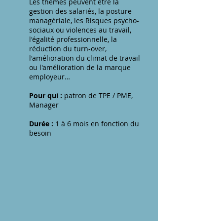
Les thèmes peuvent être la
gestion des salariés, la posture
managériale, les Risques psycho-
sociaux ou violences au travail,
l'égalité professionnelle, la
réduction du turn-over,
l'amélioration du climat de travail
ou l'amélioration de la marque
employeur…
Pour qui :
patron de TPE / PME,
Manager
Durée :
1 à 6 mois en fonction du
besoin