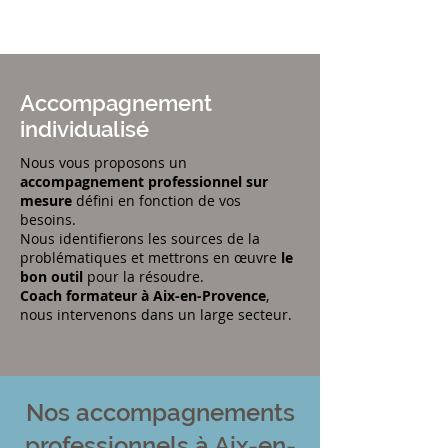
CLM COACHING
Accompagnement
individualisé
Nous vous proposons un
accompagnement professionnel sur
mesure
défini en fonction de vos
besoins.
Nous identifierons les sources de la
problématiques et mettrons en œuvre
le
bon outil
pour la résoudre.
Coach formateur à Aix-en-Provence
,
nous intervenons dans un large secteur.
Nos accompagnements
professionnels à Aix-en-