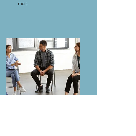
mois
Codéveloppement
Le Co-Développement est une
méthodologie de
développement de ses
compétences en collectif. On y