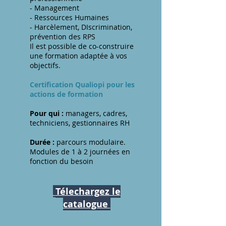
- Management
- Ressources Humaines
- Harcèlement, DIscrimination,
prévention des RPS
Il est possible de co-construire
une formation adaptée à vos
objectifs.
Certification Qualiopi pour les
actions de formation
Pour qui
:
managers, cadres,
techniciens, gestionnaires RH
Durée :
parcours modulaire.
Modules de
1
à 2 journées en
fonction du besoin
​
Télechargez le
catalogue