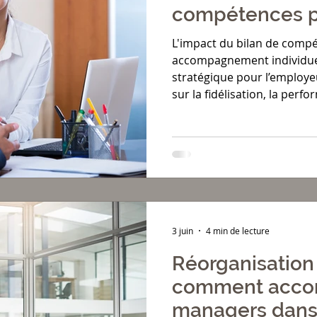
compétences p
collaborateurs 
L'impact du bilan de compé
accompagnement individuel :
stratégique pour l’employ
sur la fidélisation, la perfo
3 juin
4 min de lecture
Réorganisation 
comment acco
managers dans 