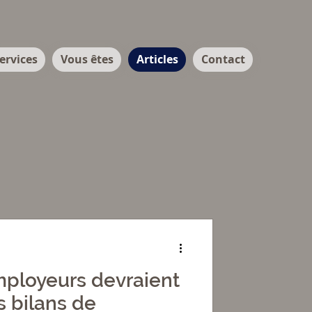
ervices
Vous êtes
Articles
Contact
mployeurs devraient
s bilans de