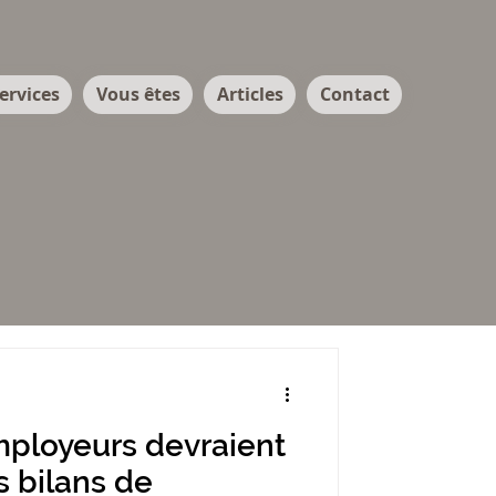
ervices
Vous êtes
Articles
Contact
mployeurs devraient
s bilans de