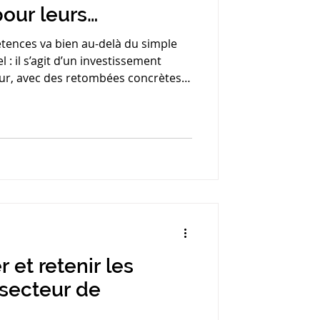
our leurs
?
tences va bien au-delà du simple
 il s’agit d’un investissement
eur, avec des retombées concrètes
rmance et l’agilité organisationnelle.
 et retenir les
 secteur de