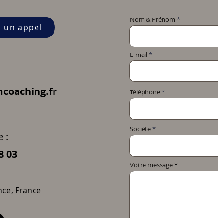
Nom & Prénom
e un appel
E-mail
coaching.fr
Téléphone
Société
 :
8 03
Votre message
nce, France