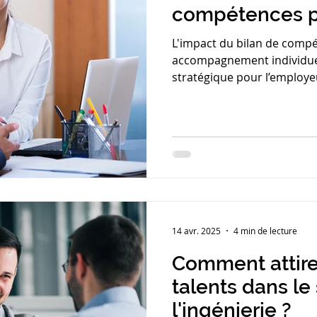
compétences p
collaborateurs 
L'impact du bilan de compé
accompagnement individuel :
stratégique pour l’employ
sur la fidélisation, la perfo
14 avr. 2025
4 min de lecture
Comment attirer
talents dans le
l'ingénierie ?