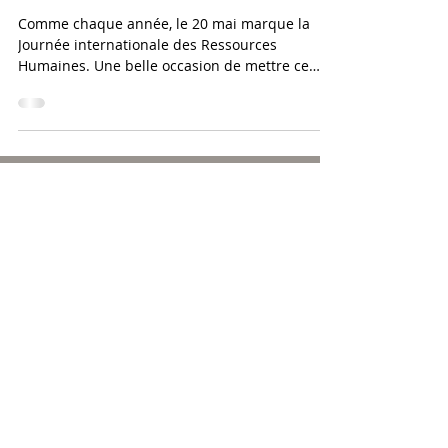
Humaines ?
Comme chaque année, le 20 mai marque la
Journée internationale des Ressources
Humaines. Une belle occasion de mettre ce
métier à l'honneur !
CONTACT
Discutons de vos besoins :
Réserver un appel
Par mail :
contact@clmcoaching.fr