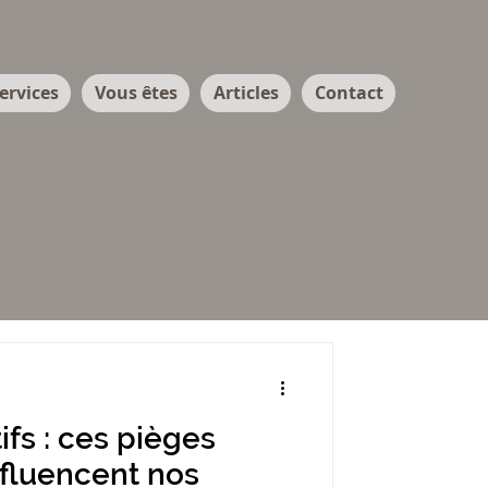
ervices
Vous êtes
Articles
Contact
ifs : ces pièges
influencent nos