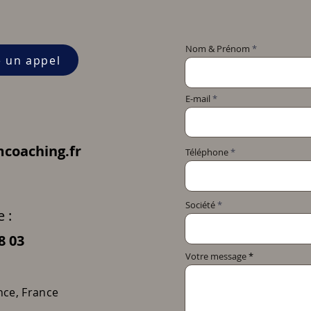
Nom & Prénom
e un appel
E-mail
coaching.fr
Téléphone
Société
 :
8 03
Votre message
nce, France