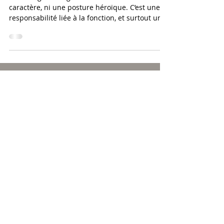
Le courage managérial n’est ni un trait de
caractère, ni une posture héroïque. C’est une
responsabilité liée à la fonction, et surtout une
posture qui se travaille.
CONTACT
Discutons de vos besoins :
Réserver un appel
Par mail :
contact@clmcoaching.fr