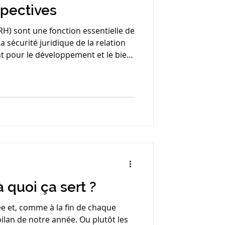
spectives
H) sont une fonction essentielle de
la sécurité juridique de la relation
nt pour le développement et le bien-
ein de l’entreprise. Pourtant, il est
nnels des RH négligent leur propre
à quoi ça sert ?
ée et, comme à la fin de chaque
bilan de notre année. Ou plutôt les