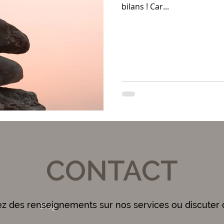
bilans ! Car...
CONTACT
ez des renseignements sur nos services ou discuter 
Blog