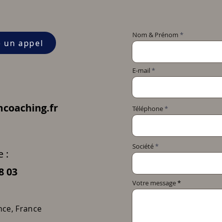
Nom & Prénom
e un appel
E-mail
coaching.fr
Téléphone
Société
 :
8 03
Votre message
nce, France