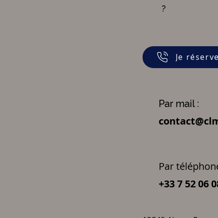
?
Je réserv
Par mail :
contact@clm
Par téléphone
+33 7 52 06 0