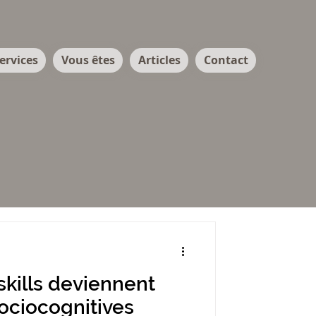
ervices
Vous êtes
Articles
Contact
skills deviennent
ociocognitives