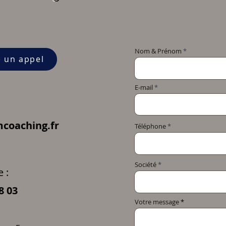
Nom & Prénom
e un appel
E-mail
coaching.fr
Téléphone
Société
 :
8 03
Votre message