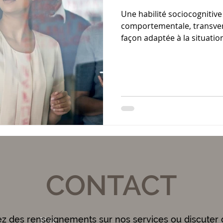
Une habilité sociocognitive
comportementale, transver
façon adaptée à la situat
quand elle est nouvelle po
CONTACT
ez des renseignements sur nos services ou discuter 
Blog