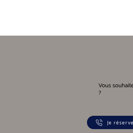
Vous souhait
?
Je réserv