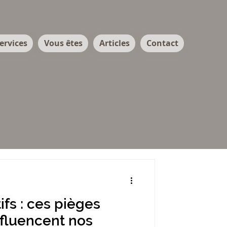
ervices
Vous êtes
Articles
Contact
ifs : ces pièges
influencent nos