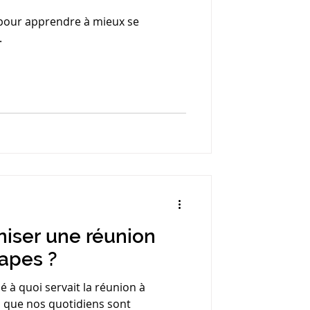
 Personnel
pour apprendre à mieux se
.
iser une réunion
tapes ?
 à quoi servait la réunion à
ors que nos quotidiens sont