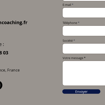
E-mail
coaching.fr
Téléphone
Société
 :
8 03
Votre message
nce, France
Envoyer