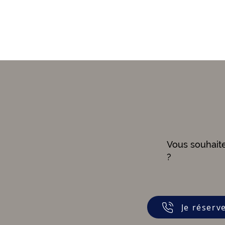
Vous souhait
?
Je réserv