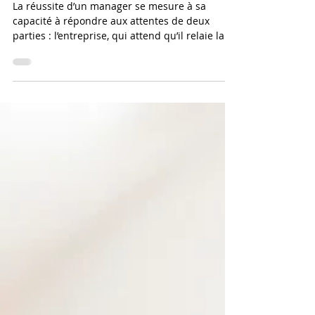
Quelles sont les compétences
clés du bon manager (et
comment savoir si je les ai) ?
La réussite d’un manager se mesure à sa
capacité à répondre aux attentes de deux
parties : l’entreprise, qui attend qu’il relaie la
vision et atteigne les objectifs, l’équipe, qui
attend qu’il donne du sens, soutienne et
développe les collaborateurs. Alors, quelles
sont les compétences clés qui garantissent la
réussite en management ? Et surtout, comment
savoir si vous les possédez déjà ou si vous
devez les développer ?