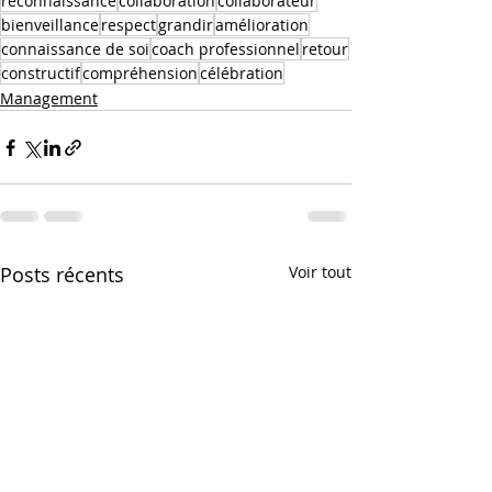
reconnaissance
collaboration
collaborateur
bienveillance
respect
grandir
amélioration
connaissance de soi
coach professionnel
retour
constructif
compréhension
célébration
Management
Posts récents
Voir tout