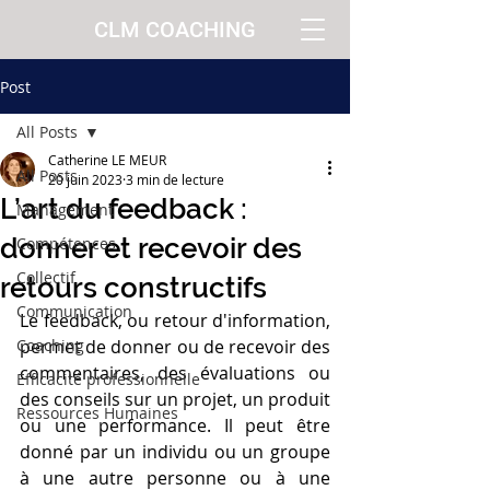
CLM COACHING
Post
All Posts
Catherine LE MEUR
All Posts
20 juin 2023
3 min de lecture
L’art du feedback :
Management
donner et recevoir des
Compétences
Collectif
retours constructifs
Communication
Le feedback, ou retour d'information, 
Coaching
permet de donner ou de recevoir des 
commentaires, des évaluations ou 
Efficacité professionnelle
des conseils sur un projet, un produit 
Ressources Humaines
ou une performance. Il peut être 
donné par un individu ou un groupe 
à une autre personne ou à une 