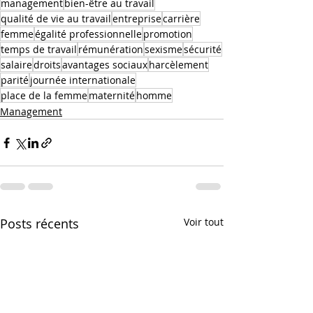
management
bien-être au travail
qualité de vie au travail
entreprise
carrière
femme
égalité professionnelle
promotion
temps de travail
rémunération
sexisme
sécurité
salaire
droits
avantages sociaux
harcèlement
parité
journée internationale
place de la femme
maternité
homme
Management
Posts récents
Voir tout