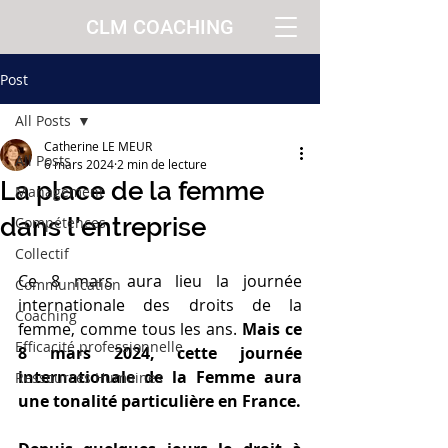
CLM COACHING
Post
All Posts
Catherine LE MEUR
All Posts
6 mars 2024
2 min de lecture
La place de la femme
Management
dans l’entreprise
Compétences
Collectif
Ce 8 mars aura lieu la journée 
Communication
internationale des droits de la 
Coaching
femme, comme tous les ans. 
Mais ce 
Efficacité professionnelle
8 mars 2024, cette journée 
internationale de la Femme aura 
Ressources Humaines
une tonalité particulière en France.