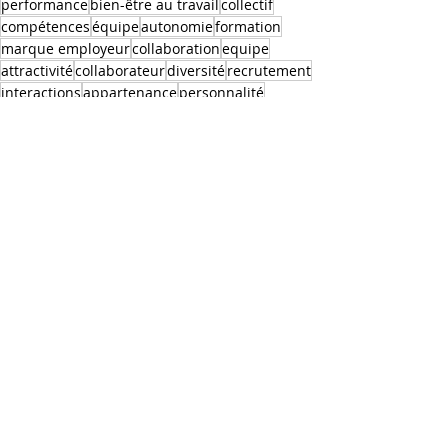
performance
bien-être au travail
collectif
compétences
équipe
autonomie
formation
marque employeur
collaboration
equipe
attractivité
collaborateur
diversité
recrutement
interactions
appartenance
personnalité
discrimination
collaborer
organisation
DISC
metier
recruter
processus
intégration
onboarding
convivialité
perenité
Management
Posts récents
Voir tout