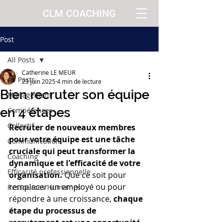
CLM COACHING
Post
All Posts
Catherine LE MEUR
All Posts
23 juin 2025
4 min de lecture
Bien recruter son équipe
Management
en 4 étapes
Compétences
Collectif
Recruter de nouveaux membres 
pour votre équipe est une tâche 
Communication
cruciale qui peut transformer la 
Coaching
dynamique et l'efficacité de votre 
Efficacité professionnelle
organisation. 
Que ce soit pour 
remplacer un employé ou pour 
Ressources Humaines
répondre à une croissance, 
chaque 
étape du processus de 