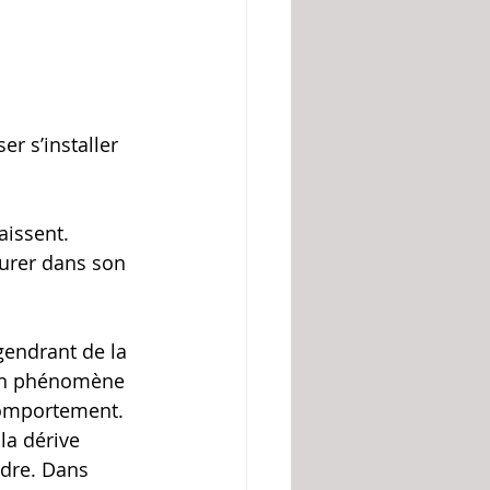
er s’installer 
aissent.
durer dans son 
gendrant de la 
 un phénomène 
comportement.
la dérive 
ndre. Dans 