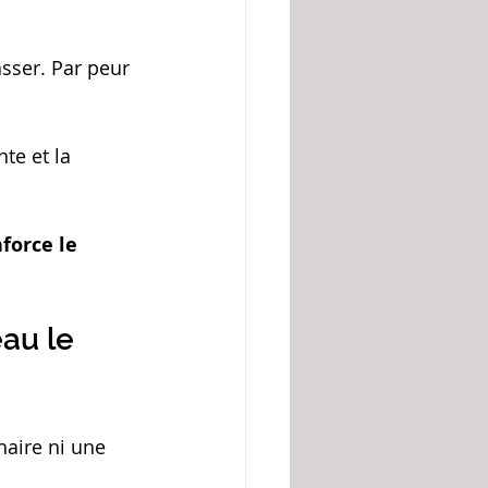
sser. Par peur 
te et la 
force le 
au le 
naire ni une 