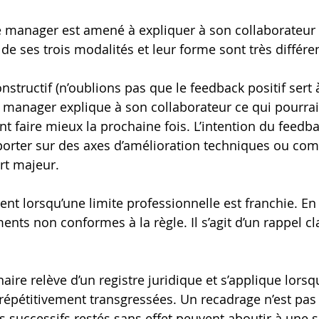
le manager est amené à expliquer à son collaborateur 
é de ses trois modalités et leur forme sont très différe
structif (n’oublions pas que le feedback positif sert à
e manager explique à son collaborateur ce qui pourrait
 faire mieux la prochaine fois. L’intention du feedbac
 porter sur des axes d’amélioration techniques ou c
art majeur.
ent lorsqu’une limite professionnelle est franchie. En 
nts non conformes à la règle. Il s’agit d’un rappel cl
naire relève d’un registre juridique et s’applique lorsq
épétitivement transgressées. Un recadrage n’est pas
 successifs restés sans effet peuvent aboutir à une s