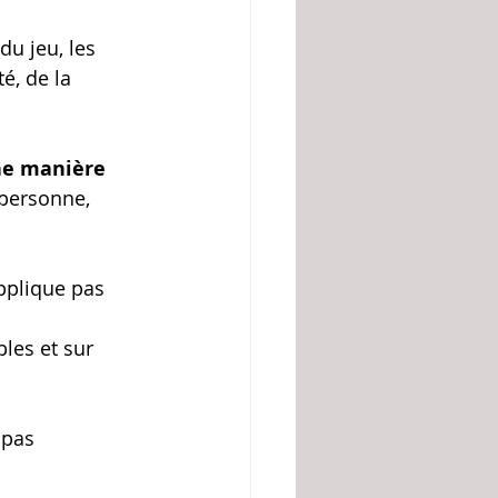
du jeu, les 
é, de la 
ne manière 
a personne, 
pplique pas 
les et sur 
 pas 