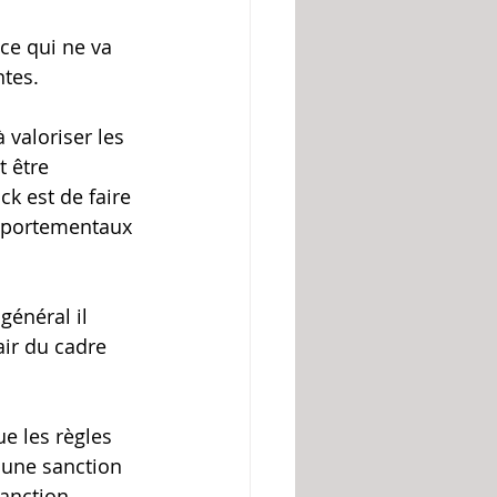
ce qui ne va 
ntes.
 valoriser les 
 être 
k est de faire 
omportementaux 
général il 
air du cadre 
ue les règles 
 une sanction 
anction.