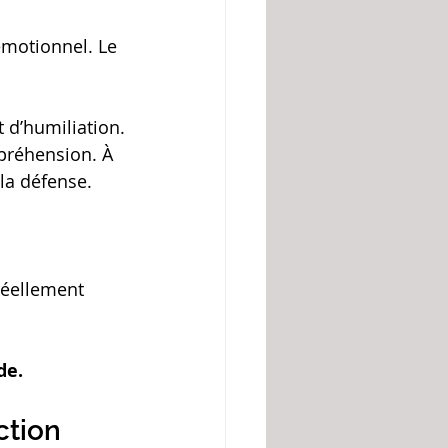
émotionnel. Le 
t d’humiliation.
préhension. À 
la défense.
réellement 
de.
ction