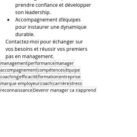
prendre confiance et développer 
son leadership.
Accompagnement d’équipes 
pour instaurer une dynamique 
durable.
Contactez-moi pour échanger sur 
vos besoins et réussir vos premiers 
pas en management.
management
performance
manager
accompagnement
compétences
équipe
coaching
efficacité
formation
entreprise
marque employeur
coach
carrière
stress
reconnaissance
Devenir manager ca s'apprend
humain
Comment réussir sa prise de poste de manager
réussite
confiance en soi
promotion
parcours professionnels
Quel accompagnement pour réussir sa prise de poste
métier
professsionnel
débutant
expert
échec