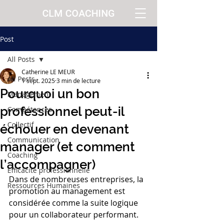
CLM COACHING
Post
All Posts
Catherine LE MEUR
All Posts
1 sept. 2025
3 min de lecture
Pourquoi un bon
Management
professionnel peut-il
Compétences
Collectif
échouer en devenant
Communication
manager (et comment
Coaching
l’accompagner)
Efficacité professionnelle
Dans de nombreuses entreprises, la 
Ressources Humaines
promotion au management est 
considérée comme la suite logique 
pour un collaborateur performant. 